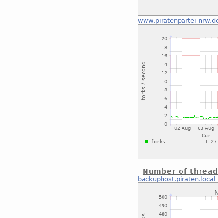
www.piratenpartei-nrw.d
Number of thread
backuphost.piraten.local