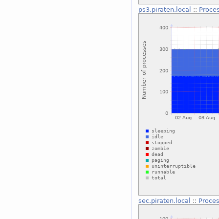
ps3.piraten.local
::
Proce
sec.piraten.local
::
Proce