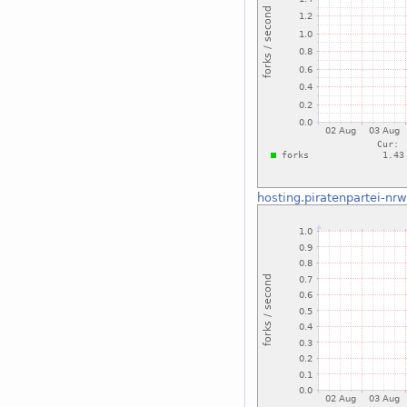
hosting.piratenpartei-nrw