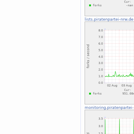
lists.piratenpartei-nrw.de
monitoring.piratenpartei