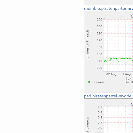
mumble.piratenpartei-nr
pad.piratenpartei-nrw.de