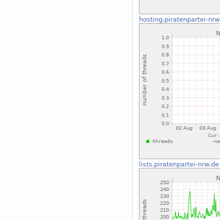
hosting.piratenpartei-nrw
lists.piratenpartei-nrw.de