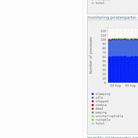
monitoring.piratenpartei
mumble.piratenpartei-nr