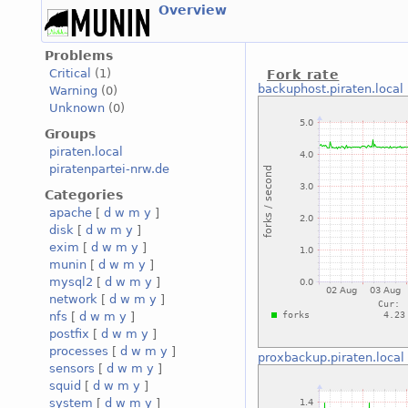
Overview
Problems
Critical
(1)
Fork rate
backuphost.piraten.local
Warning
(0)
Unknown
(0)
Groups
piraten.local
piratenpartei-nrw.de
Categories
apache
[
d
w
m
y
]
disk
[
d
w
m
y
]
exim
[
d
w
m
y
]
munin
[
d
w
m
y
]
mysql2
[
d
w
m
y
]
network
[
d
w
m
y
]
nfs
[
d
w
m
y
]
postfix
[
d
w
m
y
]
processes
[
d
w
m
y
]
proxbackup.piraten.local
sensors
[
d
w
m
y
]
squid
[
d
w
m
y
]
system
[
d
w
m
y
]