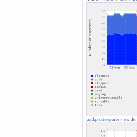
pad.piratenpartei-nrw.de