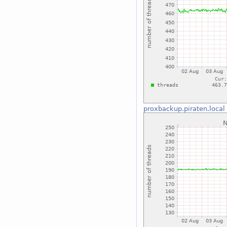
proxbackup.piraten.local