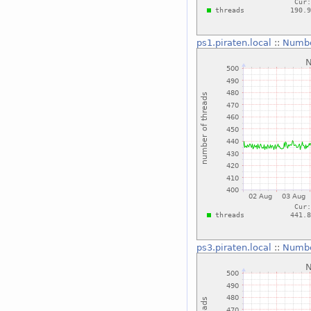
ps1.piraten.local
::
Numbe
ps3.piraten.local
::
Numbe