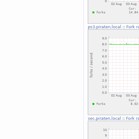
ps3.piraten.local
::
Fork r
sec.piraten.local
::
Fork r