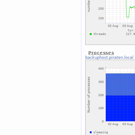
Processes
backuphost.piraten.local