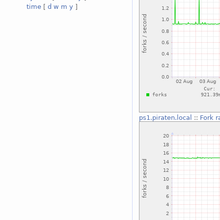
time
[
d
w
m
y
]
ps1.piraten.local
::
Fork r