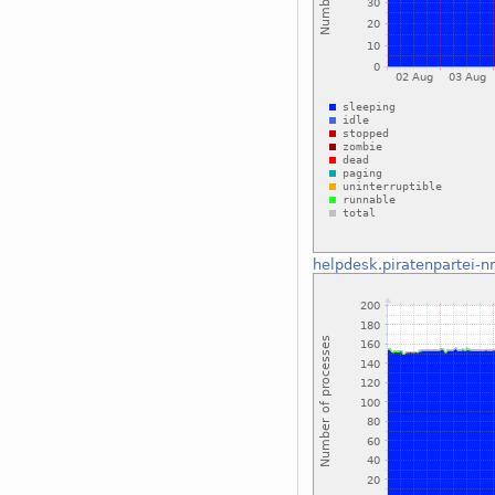
helpdesk.piratenpartei-n