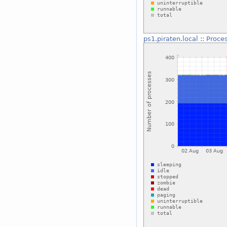
ps1.piraten.local
::
Proce